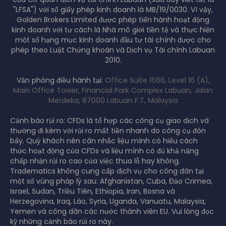
của Cơ quan dịch vụ tài chính Labuan (sau đây viết tắt là
"LFSA") với số giấy phép kinh doanh là MB/19/0030. Vì vậy,
Golden Brokers Limited được phép tiến hành hoạt động
kinh doanh với tư cách là Nhà mô giới tiền tệ và thực hiện
một số hạng mục kinh doanh đầu tư tài chính được cho
phép theo Luật Chứng khoán và Dịch vụ Tài chính Labuan
2010.
Văn phòng điều hành tại:
Office Suite 1666, Level 16 (A),
Main Office Tower, Financial Park Complex Labuan, Jalan
Merdeka, 87000 Labuan F.T, Malaysia
Cảnh báo rủi ro: CFDs là tổ hợp các công cụ giao dịch và
thường đi kèm với rủi ro mất tiền nhanh do công cụ đòn
bẩy. Quý khách nên cân nhắc liệu mình có hiểu cách
thức hoạt động của CFDs và liệu mình có đủ khả năng
chấp nhận rủi ro cao của việc thua lỗ hay không.
Tradematics không cung cấp dịch vụ cho công dân tại
một số vùng pháp lý sau: Afghanistan, Cuba, Đảo Crimea,
Israel, Sudan, Triều Tiên, Ethiopia, Iran, Bosna và
Herzegovina, Iraq, Lào, Syria, Uganda, Vanuatu, Malaysia,
Yemen và công dân các nước thành viên EU. Vui lòng đọc
kỹ những cảnh báo rủi ro này.