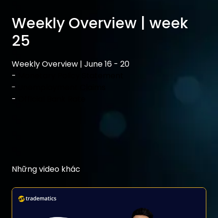
Weekly Overview | week
25
Weekly Overview | June 16 - 20
-
Monetary Policy Statement
-
Unemployment Claims
-
Official Bank Rate
Những video khác