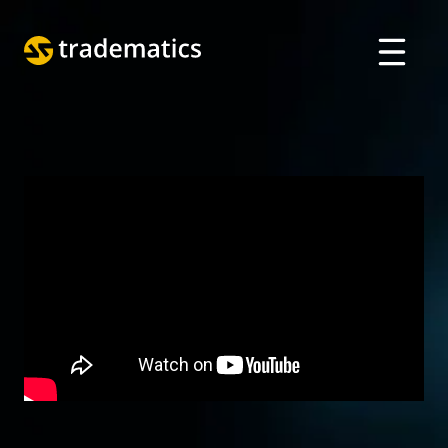
VỀ
GIAO DỊCH
BỘ PHẬN A. I.
GIÁO DỤC
Đăng nhập
ENGLISH
ARABIC