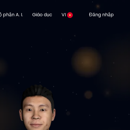
ộ phận A. I.
Giáo dục
VI
Đăng nhập