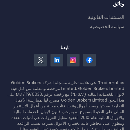
وثائق
المستندات القانونية
سياسة الخصوصية
تابعنا
Tradematics هي علامة تجارية مسجلة لشركة Golden Brokers
Limited. Golden Brokers Limited مرخصة ومنظمة من قبل هيئة
لابوان للخدمات المالية (“LFSA”) مع رخصة برقم .MB / 19/0030 على
هذا النحو، Golden Brokers Limited مصرح لها بممارسة الأعمال
التجارية بصفتها وسيط أموال وتنفيذ فئات معينة من أعمال الاستثمار
المالي على النحو المسموح به بموجب قانون لابوان للخدمات المالية
والأوراق المالية لعام 2010. العقود مقابل الفروقات هي أدوات معقدة
وتنطوي على مخاطر عالية بخسارة الأموال بسرعة بسبب الرافعة
المالية. يجب أن تفكر فيما إذا كنت تفهم كيفية عمل العقود مقابل