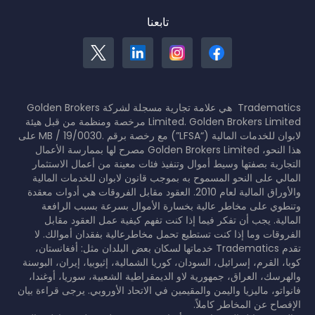
تابعنا
Tradematics هي علامة تجارية مسجلة لشركة Golden Brokers
Limited. Golden Brokers Limited مرخصة ومنظمة من قبل هيئة
لابوان للخدمات المالية (“LFSA”) مع رخصة برقم .MB / 19/0030 على
هذا النحو، Golden Brokers Limited مصرح لها بممارسة الأعمال
التجارية بصفتها وسيط أموال وتنفيذ فئات معينة من أعمال الاستثمار
المالي على النحو المسموح به بموجب قانون لابوان للخدمات المالية
والأوراق المالية لعام 2010. العقود مقابل الفروقات هي أدوات معقدة
وتنطوي على مخاطر عالية بخسارة الأموال بسرعة بسبب الرافعة
المالية. يجب أن تفكر فيما إذا كنت تفهم كيفية عمل العقود مقابل
الفروقات وما إذا كنت تستطيع تحمل مخاطرعالية بفقدان أموالك. لا
تقدم Tradematics خدماتها لسكان بعض البلدان مثل: أفغانستان،
كوبا، القرم، إسرائيل، السودان، كوريا الشمالية، إثيوبيا، إيران، البوسنة
والهرسك، العراق، جمهورية لاو الديمقراطية الشعبية، سوريا، أوغندا،
فانواتو، ماليزيا واليمن والمقيمين في الاتحاد الأوروبي. يرجى قراءة بيان
الإفصاح عن المخاطر كاملاً.