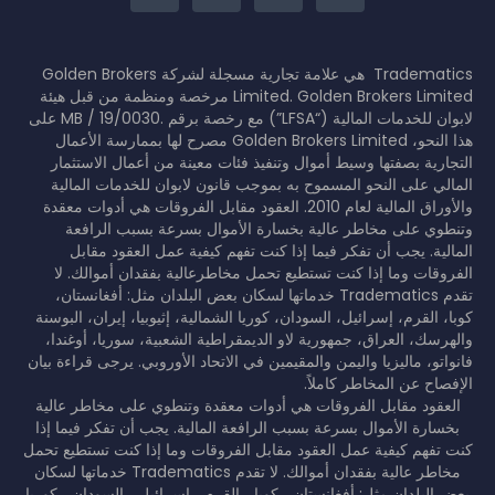
Tradematics هي علامة تجارية مسجلة لشركة Golden Brokers
Limited. Golden Brokers Limited مرخصة ومنظمة من قبل هيئة
لابوان للخدمات المالية (“LFSA”) مع رخصة برقم .MB / 19/0030 على
هذا النحو، Golden Brokers Limited مصرح لها بممارسة الأعمال
التجارية بصفتها وسيط أموال وتنفيذ فئات معينة من أعمال الاستثمار
المالي على النحو المسموح به بموجب قانون لابوان للخدمات المالية
والأوراق المالية لعام 2010. العقود مقابل الفروقات هي أدوات معقدة
وتنطوي على مخاطر عالية بخسارة الأموال بسرعة بسبب الرافعة
المالية. يجب أن تفكر فيما إذا كنت تفهم كيفية عمل العقود مقابل
الفروقات وما إذا كنت تستطيع تحمل مخاطرعالية بفقدان أموالك. لا
تقدم Tradematics خدماتها لسكان بعض البلدان مثل: أفغانستان،
كوبا، القرم، إسرائيل، السودان، كوريا الشمالية، إثيوبيا، إيران، البوسنة
والهرسك، العراق، جمهورية لاو الديمقراطية الشعبية، سوريا، أوغندا،
فانواتو، ماليزيا واليمن والمقيمين في الاتحاد الأوروبي. يرجى قراءة بيان
الإفصاح عن المخاطر كاملاً.
العقود مقابل الفروقات هي أدوات معقدة وتنطوي على مخاطر عالية
بخسارة الأموال بسرعة بسبب الرافعة المالية. يجب أن تفكر فيما إذا
كنت تفهم كيفية عمل العقود مقابل الفروقات وما إذا كنت تستطيع تحمل
مخاطر عالية بفقدان أموالك. لا تقدم Tradematics خدماتها لسكان