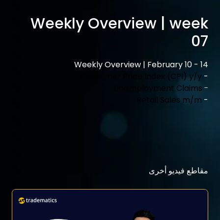
Weekly Overview | week
07
Weekly Overview | February 10 - 14
Consumer Price Index (CPI) y/y
-
Unemployment Claims
-
Retail Sales m/m
-
مقاطع فيديو أخرى