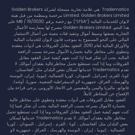
Tradematics هي علامة تجارية مسجلة لشركة Golden Brokers
Limited. Golden Brokers Limited مرخصة ومنظمة من قبل هيئة
لابوان للخدمات المالية (“LFSA”) مع رخصة برقم .MB / 19/0030 على
هذا النحو، Golden Brokers Limited مصرح لها بممارسة الأعمال
التجارية بصفتها وسيط أموال وتنفيذ فئات معينة من أعمال الاستثمار
المالي على النحو المسموح به بموجب قانون لابوان للخدمات المالية
والأوراق المالية لعام 2010. العقود مقابل الفروقات هي أدوات معقدة
وتنطوي على مخاطر عالية بخسارة الأموال بسرعة بسبب الرافعة
المالية. يجب أن تفكر فيما إذا كنت تفهم كيفية عمل العقود مقابل
الفروقات وما إذا كنت تستطيع تحمل مخاطرعالية بفقدان أموالك. لا
تقدم Tradematics خدماتها لسكان بعض البلدان مثل: أفغانستان،
كوبا، القرم، إسرائيل، السودان، كوريا الشمالية، إثيوبيا، إيران، البوسنة
والهرسك، العراق، جمهورية لاو الديمقراطية الشعبية، سوريا، أوغندا،
فانواتو، ماليزيا واليمن والمقيمين في الاتحاد الأوروبي. يرجى قراءة بيان
الإفصاح عن المخاطر كاملاً.
العقود مقابل الفروقات هي أدوات معقدة وتنطوي على مخاطر عالية
بخسارة الأموال بسرعة بسبب الرافعة المالية. يجب أن تفكر فيما إذا
كنت تفهم كيفية عمل العقود مقابل الفروقات وما إذا كنت تستطيع تحمل
مخاطر عالية بفقدان أموالك. لا تقدم Tradematics خدماتها لسكان
بعض البلدان مثل: أفغانستان ، كوبا ، القرم ، إسرائيل ، السودان ، كوريا
الشمالية ، إثيوبيا ، إيران ، البوسنة والهرسك ، العراق ، جمهورية لاو