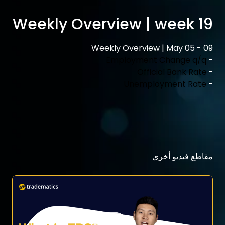
Weekly Overview | week 19
Weekly Overview | May 05 - 09
Employment Change q/q
-
Official Bank Rate
-
Unemployment Rate
-
مقاطع فيديو أخرى