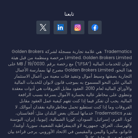
تابعنا
Tradematics هي علامة تجارية مسجلة لشركة Golden Brokers
Limited. Golden Brokers Limited مرخصة ومنظمة من قبل هيئة
لابوان للخدمات المالية (“LFSA”) مع رخصة برقم .MB / 19/0030 على
هذا النحو، Golden Brokers Limited مصرح لها بممارسة الأعمال
التجارية بصفتها وسيط أموال وتنفيذ فئات معينة من أعمال الاستثمار
المالي على النحو المسموح به بموجب قانون لابوان للخدمات المالية
والأوراق المالية لعام 2010. العقود مقابل الفروقات هي أدوات معقدة
وتنطوي على مخاطر عالية بخسارة الأموال بسرعة بسبب الرافعة
المالية. يجب أن تفكر فيما إذا كنت تفهم كيفية عمل العقود مقابل
الفروقات وما إذا كنت تستطيع تحمل مخاطرعالية بفقدان أموالك. لا
تقدم Tradematics خدماتها لسكان بعض البلدان مثل: أفغانستان،
كوبا، القرم، إسرائيل، السودان، كوريا الشمالية، إثيوبيا، إيران، البوسنة
والهرسك، العراق، جمهورية لاو الديمقراطية الشعبية، سوريا، أوغندا،
فانواتو، ماليزيا واليمن والمقيمين في الاتحاد الأوروبي. يرجى قراءة بيان